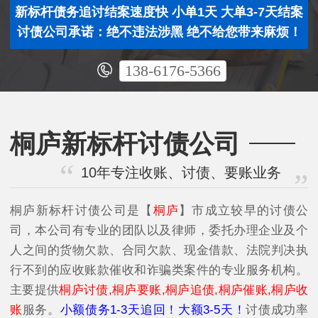
新标杆债务追讨结案速度快 小单1天 大单3-7天结案
讨债公司承诺：绝不违法涉黑 绝不给您带来麻烦！
138-6176-5366
桐庐新标杆讨债公司
10年专注收账、讨债、要账业务
桐庐新标杆讨债公司是【
桐庐
】市成立较早的讨债公
司，本公司有专业的团队以及律师，委托办理企业及个
人之间的货物欠款、合同欠款、现金借款、法院判决执
行不到的应收账款催收和诈骗类案件的专业服务机构。
主要提供
桐庐讨债,桐庐要账,桐庐追债,桐庐催账,桐庐收
账
服务。
小额债务1-3天追回！大额3-5天！
讨债成功率