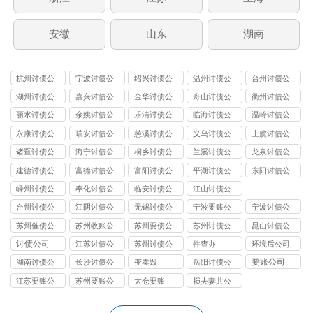
安徽
山东
湖南
杭州讨债公
宁波讨债公
绍兴讨债公
温州讨债公
台州讨债公
司
司
司
司
司
湖州讨债公
嘉兴讨债公
金华讨债公
舟山讨债公
衢州讨债公
司
司
司
司
司
丽水讨债公
余姚讨债公
乐清讨债公
临海讨债公
温岭讨债公
司
司
司
司
司
永康讨债公
瑞安讨债公
慈溪讨债公
义乌讨债公
上虞讨债公
司
司
司
司
司
诸暨讨债公
海宁讨债公
桐乡讨债公
兰溪讨债公
龙泉讨债公
司
司
司
司
司
建德讨债公
富德讨债公
富阳讨债公
平湖讨债公
东阳讨债公
司
司
司
司
司
嵊州讨债公
奉化讨债公
临安讨债公
江山讨债公
司
司
司
司
台州讨债公
江阴讨债公
无锡讨债公
宁波要账公
宁波讨债公
司
司
司
司
司
苏州催债公
苏州收账公
苏州要债公
苏州讨债公
昆山讨债公
司
司
司
司
司
讨债公司
江苏讨债公
苏州讨债公
件查办
环境后公司
司
司
要账公司
湖南讨债公
长沙讨债公
变卖毁
岳阳讨债公
司
司
司
江苏要账公
苏州要账公
太仓要账
损夫妻共公
司
司
司