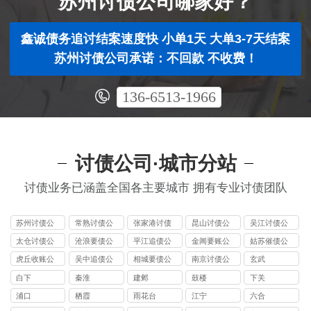
苏州讨债公司哪家好？
鑫诚债务追讨结案速度快 小单1天 大单3-7天结案
苏州讨债公司承诺：不回款 不收费！
136-6513-1966
讨债公司·城市分站
讨债业务已涵盖全国各主要城市 拥有专业讨债团队
苏州讨债公
常熟讨债公
张家港讨债
昆山讨债公
吴江讨债公
司
司
公司
司
司
太仓讨债公
沧浪要债公
平江追债公
金阊要账公
姑苏催债公
司
司
司
司
司
虎丘收账公
吴中追债公
相城要债公
南京讨债公
玄武
司
司
司
司
白下
秦淮
建邺
鼓楼
下关
浦口
栖霞
雨花台
江宁
六合