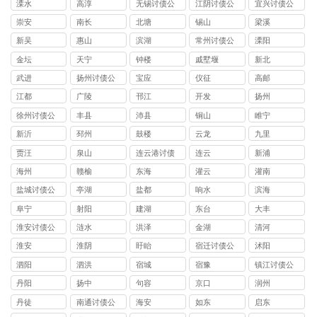
溧水
高淳
无锡讨债公
江阴讨债公
宜兴讨债公
司
司
司
崇安
南长
北塘
锡山
梁溪
新吴
惠山
滨湖
常州讨债公
溧阳
司
金坛
天宁
钟楼
戚墅堰
新北
武进
扬州讨债公
宝应
仪征
高邮
司
江都
广陵
邗江
开发
扬州
徐州讨债公
丰县
沛县
铜山
睢宁
司
新沂
邳州
鼓楼
云龙
九里
贾汪
泉山
连云港讨债
连云
新浦
公司
海州
赣榆
东海
灌云
灌南
盐城讨债公
亭湖
盐都
响水
滨海
司
阜宁
射阳
建湖
东台
大丰
淮安讨债公
涟水
洪泽
金湖
清河
司
淮安
淮阴
盱眙
宿迁讨债公
沭阳
司
泗阳
泗洪
宿城
宿豫
镇江讨债公
司
丹阳
扬中
句容
京口
润州
丹徒
南通讨债公
海安
如东
启东
司