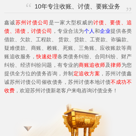
10年专注收账、讨债、要账业务
鑫诚
苏州讨债公司
是一家大型权威的
讨债、要债、追
债、清债，讨债公司
，专业合法为
个人
和
企业
提供各类
借款、欠款、工程款、 货款、贷款、工资款、诈骗款、
疑难债款、商账、赖账、死账、三角账、应收账款等商
账追收服务，
快速处理
各类债务纠纷、合同纠纷、财产
纠纷、经济纠纷问题，有专业的
商账追收师
及
律师
为您
提供全方位的债务咨询，并制
定追收方案
，苏州讨债鑫
诚苏州讨债公司催收债务，苏州讨债本地讨债
不成功不
收费
，欢迎苏州讨债新老客户来电咨询讨债业务！