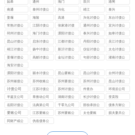
如皋
通州
海门
崇川
港闸
南通
泰州讨债公
兴化
靖江
泰兴
司
姜堰
海陵
高港
兴化讨债公
东台讨债公
司
司
常熟讨债公
江阴讨债公
张家港讨债
通州讨债公
宜兴讨债公
司
司
公司
司
司
邳州讨债公
海门讨债公
溧阳讨债公
泰兴讨债公
如皋讨债公
司
司
司
司
司
昆山讨债公
启东讨债公
江都讨债公
丹阳讨债公
吴江讨债公
司
司
司
司
司
靖江讨债公
扬中讨债公
新沂讨债公
仪征讨债公
太仓讨债公
司
司
司
司
司
姜堰讨债公
高邮讨债公
金坛讨债公
句容讨债公
灌南讨债公
司
司
司
司
司
海安讨债公
司
溧阳讨债公
丽水讨债公
昆山要账公
昆山讨债公
台州讨债公
司
司
司
司
司
苏州催债公
苏州收账公
苏州要债公
苏州讨债公
昆山讨债公
司
司
司
司
司
讨债公司
江苏讨债公
苏州讨债公
件查办
环境后公司
司
司
半篇文公司
章推动公司
湖南讨债公
长沙讨债公
变卖毁
司
司
岳阳讨债公
法典第公司
千零九公司
部份承担公
债务方财公
司
司
司
要账公司
江苏要账公
苏州要账公
太仓要账
损夫妻共公
司
司
司
同财产或公
伪造债务公
司
司