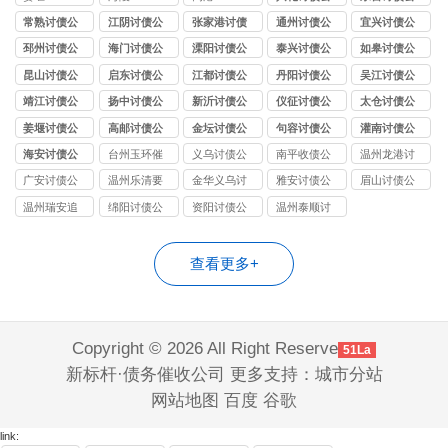
司
司
常熟讨债公
江阴讨债公
张家港讨债
通州讨债公
宜兴讨债公
司
司
公司
司
司
邳州讨债公
海门讨债公
溧阳讨债公
泰兴讨债公
如皋讨债公
司
司
司
司
司
昆山讨债公
启东讨债公
江都讨债公
丹阳讨债公
吴江讨债公
司
司
司
司
司
靖江讨债公
扬中讨债公
新沂讨债公
仪征讨债公
太仓讨债公
司
司
司
司
司
姜堰讨债公
高邮讨债公
金坛讨债公
句容讨债公
灌南讨债公
司
司
司
司
司
海安讨债公
台州玉环催
义乌讨债公
南平收债公
温州龙港讨
司
债公司
司
司
债公司
广安讨债公
温州乐清要
金华义乌讨
雅安讨债公
眉山讨债公
司
账公司
债公司
司
司
温州瑞安追
绵阳讨债公
资阳讨债公
温州泰顺讨
债公司
司
司
债公司
查看更多+
Copyright © 2026 All Right Reserve
51La
新标杆·债务催收公司 更多支持：
城市分站
网站地图
百度
谷歌
link: