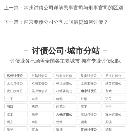
上一篇：常州讨债公司详解民事官司与刑事官司的区别
下一篇：南京要债公司分享民间借贷如何讨债？
讨债公司·城市分站
讨债业务已涵盖全国各主要城市 拥有专业讨债团队
苏州讨债公
常熟讨债公
张家港讨债
昆山讨债公
吴江讨债公
司
司
公司
司
司
太仓讨债公
沧浪要债公
平江追债公
金阊要账公
姑苏催债公
司
司
司
司
司
虎丘收账公
吴中追债公
相城要债公
南京讨债公
玄武
司
司
司
司
白下
秦淮
建邺
鼓楼
下关
浦口
栖霞
雨花台
江宁
六合
溧水
高淳
无锡讨债公
江阴讨债公
宜兴讨债公
司
司
司
崇安
南长
北塘
锡山
梁溪
新吴
惠山
滨湖
常州讨债公
溧阳