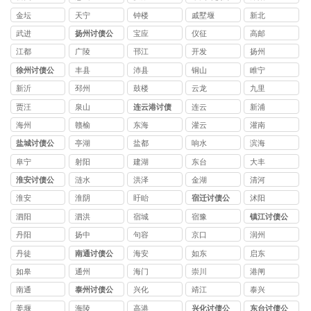
司
金坛
天宁
钟楼
戚墅堰
新北
武进
扬州讨债公
宝应
仪征
高邮
司
江都
广陵
邗江
开发
扬州
徐州讨债公
丰县
沛县
铜山
睢宁
司
新沂
邳州
鼓楼
云龙
九里
贾汪
泉山
连云港讨债
连云
新浦
公司
海州
赣榆
东海
灌云
灌南
盐城讨债公
亭湖
盐都
响水
滨海
司
阜宁
射阳
建湖
东台
大丰
淮安讨债公
涟水
洪泽
金湖
清河
司
淮安
淮阴
盱眙
宿迁讨债公
沭阳
司
泗阳
泗洪
宿城
宿豫
镇江讨债公
司
丹阳
扬中
句容
京口
润州
丹徒
南通讨债公
海安
如东
启东
司
如皋
通州
海门
崇川
港闸
南通
泰州讨债公
兴化
靖江
泰兴
司
姜堰
海陵
高港
兴化讨债公
东台讨债公