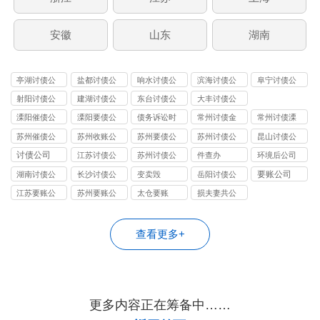
安徽
山东
湖南
亭湖讨债公
盐都讨债公
响水讨债公
滨海讨债公
阜宁讨债公
司
司
司
司
司
射阳讨债公
建湖讨债公
东台讨债公
大丰讨债公
司
司
司
司
溧阳催债公
溧阳要债公
债务诉讼时
常州讨债金
常州讨债溧
司
司
效
坛公司
阳公司
苏州催债公
苏州收账公
苏州要债公
苏州讨债公
昆山讨债公
司
司
司
司
司
讨债公司
江苏讨债公
苏州讨债公
件查办
环境后公司
司
司
要账公司
湖南讨债公
长沙讨债公
变卖毁
岳阳讨债公
司
司
司
江苏要账公
苏州要账公
太仓要账
损夫妻共公
司
司
司
查看更多+
更多内容正在筹备中……