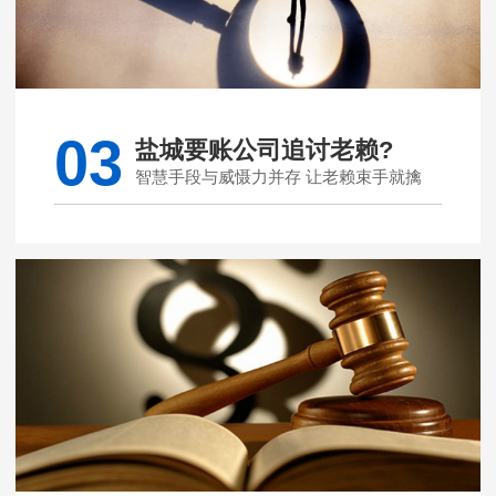
03
盐城要账公司追讨老赖?
智慧手段与威慑力并存 让老赖束手就擒