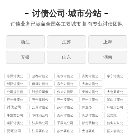
讨债公司·城市分站
讨债业务已涵盖全国各主要城市 拥有专业讨债团队
浙江
江苏
上海
安徽
山东
湖南
亭湖讨债公
盐都讨债公
响水讨债公
滨海讨债公
阜宁讨债公
司
司
司
司
司
射阳讨债公
建湖讨债公
东台讨债公
大丰讨债公
司
司
司
司
公司提供债
讨债公司催
作为讨债证
宁波讨债公
太仓要账公
务追讨
收
据
司
司
苏州催债公
苏州收账公
苏州要债公
苏州讨债公
昆山讨债公
司
司
司
司
司
讨债公司
江苏讨债公
苏州讨债公
件查办
环境后公司
司
司
半篇文公司
章推动公司
湖南讨债公
长沙讨债公
变卖毁
司
司
岳阳讨债公
法典第公司
千零九公司
部份承担公
债务方财公
司
司
司
要账公司
江苏要账公
苏州要账公
太仓要账
损夫妻共公