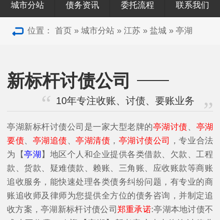
城市分站
债务资讯
委托流程
联系我们
位置：
首页
»
城市分站
»
江苏
»
盐城
»
亭湖
新标杆讨债公司
10年专注收账、讨债、要账业务
亭湖新标杆讨债公司是一家大型老牌的
亭湖讨债
、
亭湖
要债
、
亭湖追债
、
亭湖清债
，
亭湖讨债公司
，专业合法
为【
亭湖
】地区个人和企业提供各类借款、欠款、工程
款、货款、疑难债款、赖账、三角账、应收账款等商账
追收服务，能快速处理各类债务纠纷问题，有专业的商
账追收师及律师为您提供全方位的债务咨询，并制定追
收方案，亭湖新标杆讨债公司
郑重承诺
:亭湖本地讨债不